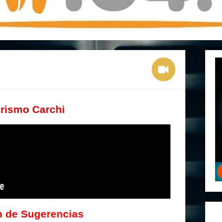
rismo Carchi
 de Sugerencias